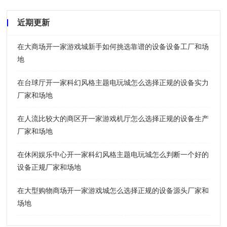
近期更新
在大商场开一家游戏城新手如何挑选靠谱的设备设备工厂和场
地
在台球厅开一家科幻风格主题电玩城怎么选择正规的设备实力
厂家和场地
在人流比较大的商区开一家游戏机厅怎么选择正规的设备生产
厂家和场地
在休闲娱乐中心开一家科幻风格主题电玩城怎么判断一个好的
设备正规厂家和场地
在大型购物商场开一家游戏城怎么选择正规的设备源头厂家和
场地