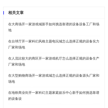
相关文章
在大商场开一家游戏城新手如何挑选靠谱的设备设备工厂和场
地
在台球厅开一家科幻风格主题电玩城怎么选择正规的设备实力
厂家和场地
在人流比较大的商区开一家游戏机厅怎么选择正规的设备生产
厂家和场地
在大型购物商场开一家游戏城怎么选择正规的设备源头厂家和
场地
在地铁商业街开一家科幻主题家庭娱乐中心新手如何挑选靠谱
的设备设