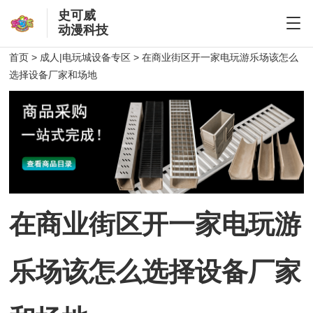
史可威
动漫科技
首页
>
成人|电玩城设备专区
> 在商业街区开一家电玩游乐场该怎么
选择设备厂家和场地
在商业街区开一家电玩游
乐场该怎么选择设备厂家