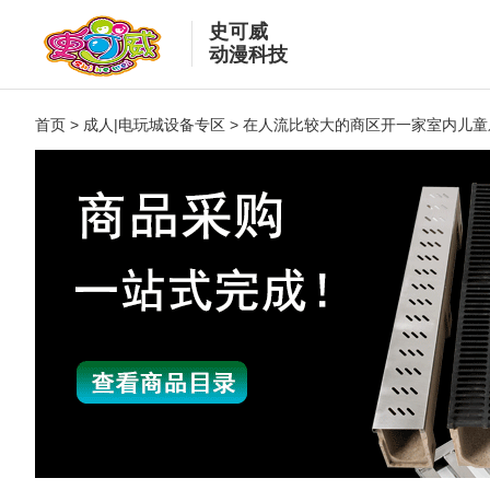
史可威
动漫科技
首页
>
成人|电玩城设备专区
> 在人流比较大的商区开一家室内儿
儿
专
帮您
备专
成
专
帮您
备专
游
专
帮您
备专
投