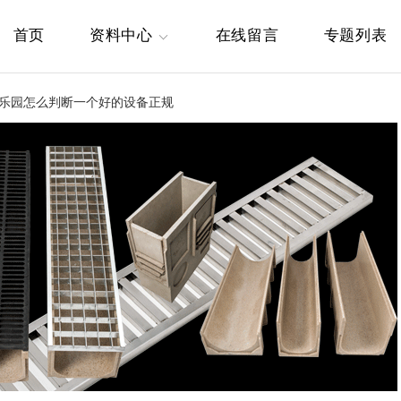
首页
资料中心
在线留言
专题列表
童乐园怎么判断一个好的设备正规
童|游乐场设备
网红|礼品机单品
区
专区
了解儿童|游乐场设
帮您了解网红|礼品机单
区
品专区
人|电玩城设备
大型|游乐园设备
区
专区
了解成人|电玩城设
帮您了解大型|游乐园设
区
备专区
乐|电瓶车设备
私人|整场项目策
区
划
了解游乐|电瓶车设
帮您了解私人|整场项目
区
策划
影|运动体验馆