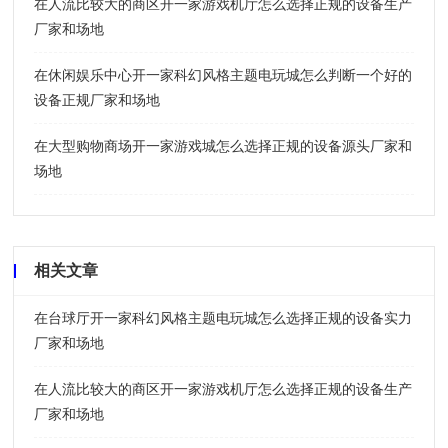
在人流比较大的商区开一家游戏机厅怎么选择正规的设备生产
厂家和场地
在休闲娱乐中心开一家科幻风格主题电玩城怎么判断一个好的
设备正规厂家和场地
在大型购物商场开一家游戏城怎么选择正规的设备源头厂家和
场地
相关文章
在台球厅开一家科幻风格主题电玩城怎么选择正规的设备实力
厂家和场地
在人流比较大的商区开一家游戏机厅怎么选择正规的设备生产
厂家和场地