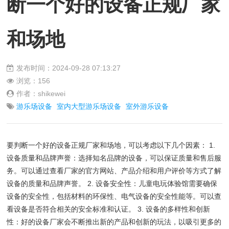
断一个好的设备正规厂家
和场地
发布时间：2024-09-28 07:13:27
浏览：
156
作者：shikewei
游乐场设备
室内大型游乐场设备
室外游乐设备
要判断一个好的设备正规厂家和场地，可以考虑以下几个因素： 1.
设备质量和品牌声誉：选择知名品牌的设备，可以保证质量和售后服
务。可以通过查看厂家的官方网站、产品介绍和用户评价等方式了解
设备的质量和品牌声誉。 2. 设备安全性：儿童电玩体验馆需要确保
设备的安全性，包括材料的环保性、电气设备的安全性能等。可以查
看设备是否符合相关的安全标准和认证。 3. 设备的多样性和创新
性：好的设备厂家会不断推出新的产品和创新的玩法，以吸引更多的