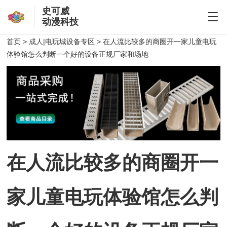
史可威
动漫科技
首页
>
成人|电玩城设备专区
> 在人流比较多的商圈开一家儿童电玩
体验馆怎么判断一个好的设备正规厂家和场地
在人流比较多的商圈开一
家儿童电玩体验馆怎么判