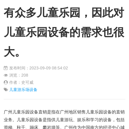
有众多儿童乐园，因此对
儿童乐园设备的需求也很
大。
发布时间：2023-09-09 08:54:02
浏览：
208
作者：史可威
儿童游乐场设备
广州儿童乐园设备直销是指在广州地区销售儿童乐园设备的直销
业务。儿童乐园设备是指供儿童游玩、娱乐和学习的设备，包括
滑梯、秋千、蹦床、攀岩墙等。广州作为中国南方的经济中心城