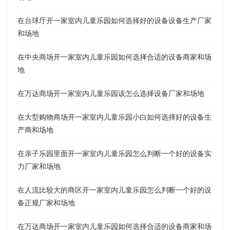
在台球厅开一家室内儿童乐园如何选择好的设备设备生产厂家
和场地
在中央商场开一家室内儿童乐园如何选择合适的设备商家和场
地
在万达商场开一家室内儿童乐园该怎么选择设备厂家和场地
在大型购物商场开一家室内儿童乐园小白如何选择好的设备生
产商和场地
在亲子乐园里面开一家室内儿童乐园怎么判断一个好的设备实
力厂家和场地
在人流比较大的商区开一家室内儿童乐园怎么判断一个好的设
备正规厂家和场地
在万达商场开一家室内儿童乐园如何选择合适的设备商家和场