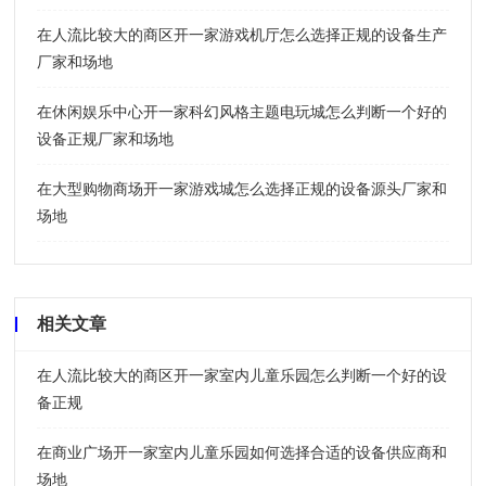
在人流比较大的商区开一家游戏机厅怎么选择正规的设备生产
厂家和场地
在休闲娱乐中心开一家科幻风格主题电玩城怎么判断一个好的
设备正规厂家和场地
在大型购物商场开一家游戏城怎么选择正规的设备源头厂家和
场地
相关文章
在人流比较大的商区开一家室内儿童乐园怎么判断一个好的设
备正规
在商业广场开一家室内儿童乐园如何选择合适的设备供应商和
场地