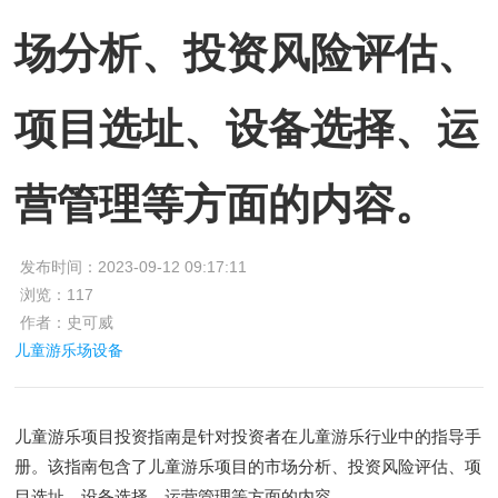
场分析、投资风险评估、
项目选址、设备选择、运
营管理等方面的内容。
发布时间：2023-09-12 09:17:11
浏览：
117
作者：史可威
儿童游乐场设备
儿童游乐项目投资指南是针对投资者在儿童游乐行业中的指导手
册。该指南包含了儿童游乐项目的市场分析、投资风险评估、项
目选址、设备选择、运营管理等方面的内容。