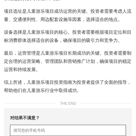
项目选址是儿童游乐项目成功运营的关键。投资者需要考虑人流
量、交通便利性、周边配套设施等因素，选择适合的地点。
设备选择是儿童游乐项目的核心。投资者需要根据项目定位和目
标消费群体选择适合的设备，确保项目的吸引力和竞争力。
最后，运营管理是儿童游乐项目长期成功的关键。投资者需要制
定合理的运营策略、管理团队和营销推广计划，确保项目的稳定
运营和持续发展。
综上所述，儿童游乐项目投资指南为投资者提供了全面的指导，
帮助他们在儿童游乐行业中取得成功。
THE END
对结果不满意？