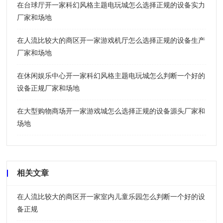
在台球厅开一家科幻风格主题电玩城怎么选择正规的设备实力
厂家和场地
在人流比较大的商区开一家游戏机厅怎么选择正规的设备生产
厂家和场地
在休闲娱乐中心开一家科幻风格主题电玩城怎么判断一个好的
设备正规厂家和场地
在大型购物商场开一家游戏城怎么选择正规的设备源头厂家和
场地
相关文章
在人流比较大的商区开一家室内儿童乐园怎么判断一个好的设
备正规