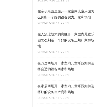
2023-07-26 11:22:39
在亲子乐园里面开一家室内儿童乐园怎
么判断一个好的设备实力厂家和场地
2023-07-26 11:22:39
在人流比较大的商区开一家室内儿童乐
园怎么判断一个好的设备正规厂家和场
地
2023-07-26 11:22:39
在万达商场开一家室内儿童乐园如何选
择合适的设备商家和场地
2023-07-26 11:22:39
在家居商场开一家室内儿童乐园如何选
择好的设备生产商和场地
2023-07-26 11:22:39