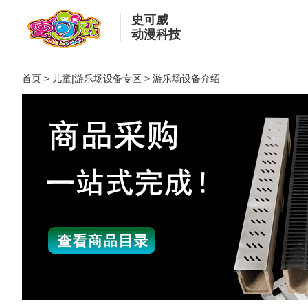
史可威
动漫科技
首页
>
儿童|游乐场设备专区
> 游乐场设备介绍
儿
专
帮您
备专
成
专
帮您
备专
游
专
帮您
备专
投