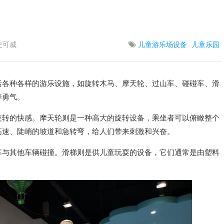
了解投影|运动体验
史可威
儿童游乐场设备
儿童乐园
括各种各样的游乐设施，如旋转木马、摩天轮、过山车、碰碰车、滑
养勇气。
旋转的快感。摩天轮则是一种高大的旋转设备，乘坐者可以俯瞰整个
高速、陡峭的坡道和急转弯，给人们带来刺激和兴奋。
车与其他车辆碰撞。滑梯则是供儿童玩耍的设备，它们通常是由塑料