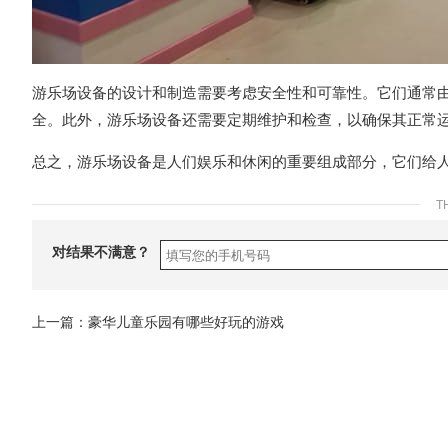
游乐场设备的设计和制造需要考虑安全性和可靠性。它们通常
全。此外，游乐场设备还需要定期维护和检查，以确保其正常
总之，游乐场设备是人们娱乐和休闲的重要组成部分，它们给
T
对结果不满意？
上一篇：
豪华儿童乐园有哪些好玩的游戏