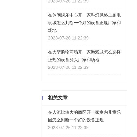
2023-07-26 11:22:39
在休闲娱乐中心开一家科幻风格主题电
玩城怎么判断一个好的设备正规厂家和
场地
2023-07-26 11:22:39
在大型购物商场开一家游戏城怎么选择
正规的设备源头厂家和场地
2023-07-26 11:22:39
相关文章
在人流比较大的商区开一家室内儿童乐
园怎么判断一个好的设备正规
2023-07-26 11:22:39